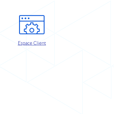
Espace Client